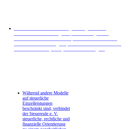
Steuerliche und finanzielle Fragestellungen sind im
öffentlichen Dienst häufig komplex. Als Mitglied im
Berufsverband Steuereule e. V. profitieren Sie von einem
umfassenden Serviceangebot, das weit über die klassischen
Modelle der reinen (Lohn-)Steuerhilfe hinausgeht.
Während andere Modelle
auf steuerliche
Einzelleistungen
beschränkt sind, verbindet
der Steuereule e. V.
steuerliche, rechtliche und
finanzielle Orientierung